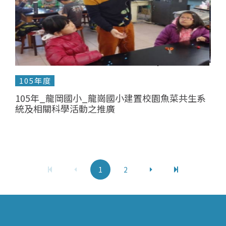
105年度
105年_龍岡國小_龍崗國小建置校園魚菜共生系
統及相關科學活動之推廣
1
2