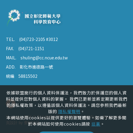
TEL.
(04)723-2105 #3012
FAX.
(04)721-1151
MAIL.
shuling@cc.ncue.edu.tw
ADD.
彰化市進德路一號
統編
58815502
依據歐盟施行的個人資料保護法，我們致力於保護您的個人資
料並提供您對個人資料的掌握。 我們已更新並將定期更新我們
的隱私權政策，以遵循該個人資料保護法。請您參照我們最新
版的
隱私權聲明
。
本網站使用cookies以提供更好的瀏覽體驗。如需了解更多關
Copyright 2026 © 彰化師範大學科學教育中心 All Rights Reserved. 網
頁設計 by
覺醒設計
於本網站如何使用cookies請按
這裏
。