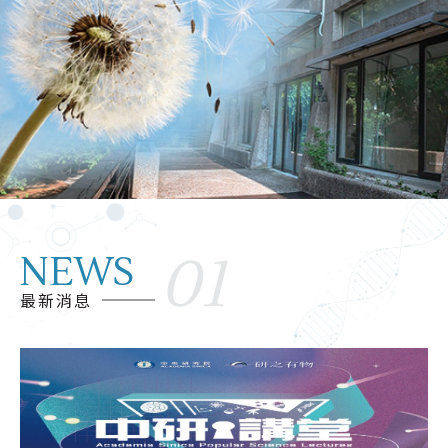
自然中的風味探究：感官、野植與田野調查
一、以「野植風味學」為基礎，邀請EMBERS主廚郭庭瑋先生
分享野生植物田野調查經驗，透過風味、地方食材與感官體...
2026.05.12
114-2自然探究與實作-「飛行主題」系列工作坊
一、依據教育部國民及學前教育署高級中等學校探究與實作課
程推動中心(北區)工作計畫辦理。 二、以「飛行」為主題，...
01
NEWS
2026.05.12
最新消息
2026數理資優教師研習─AI時代中的跨域、轉銜、思辨：新世代的資優風景
本研習以「跨域、轉銜、思辨」為主軸，探討AI時代資優教育
的新挑戰與新契機。內容涵蓋資優學生之社會情緒學習、心...
2026.05.12