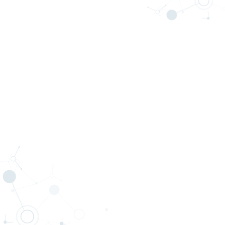
數學建模競賽
2026中等學校數學建模競賽
2026中等學校數學建模競賽即將開始~ 主辦單位:國立彰化師範大學 科學教育中心 報名及作品繳交截止日：2026年3月31日(星期二) 公