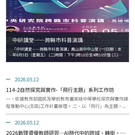
「2026全國科普論壇」徵稿
一、該館承辦「2026全國科普論壇」，訂於115年9月15日至
17日舉行，邀請全國科普及科學教育機構、學者專家及相關...
2026.06.02
中研講堂──跨縣市科普演講
自然中的風味探究：感官、野植與田野調查
「中研講堂──跨縣市科普演講」鳳山高中中山堂 (一)日期：本
年6月5日（星期五） (二)時間：下午2時10分至4時10分整 (三)地
一、以「野植風味學」為基礎，邀請EMBERS主廚郭庭瑋先生
點：高雄市國立鳳山高級
分享野生植物田野調查經驗，透過風味、地方食材與感官體...
2026.05.12
114-2自然探究與實作-「飛行主題」系列工作坊
一、依據教育部國民及學前教育署高級中等學校探究與實作課
程推動中心(北區)工作計畫辦理。 二、以「飛行」為主題，...
2026.05.12
2026數理資優教師研習─AI時代中的跨域、轉銜、思辨：新世代的資優風景