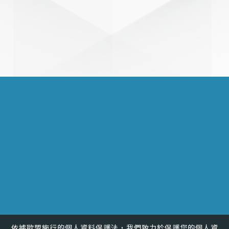
TEL.
(04)723-2105 #3012
FAX.
(04)721-1151
MAIL.
shuling@cc.ncue.edu.tw
ADD.
彰化市進德路一號
依據歐盟施行的個人資料保護法，我們致力於保護您的個人資
統編
58815502