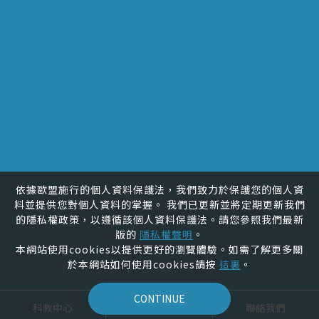
TEL.
(04)723-2105 #3012
FAX.
(04)721-1151
MAIL.
shuling@cc.ncue.edu.tw
ADD.
彰化市進德路一號
統編
58815502
依據歐盟施行的個人資料保護法，我們致力於保護您的個人資
料並提供您對個人資料的掌握。 我們已更新並將定期更新我們
的隱私權政策，以遵循該個人資料保護法。請您參照我們最新
版的
隱私權聲明
。
本網站使用cookies以提供更好的瀏覽體驗。如需了解更多關
於本網站如何使用cookies請按
這裏
。
覺醒設計
CONTINUE
科教中心
最新消息
聯絡我們