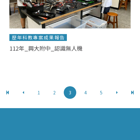
歷年科教專案成果報告
112年_興大附中_認識無人機
1
2
3
4
5