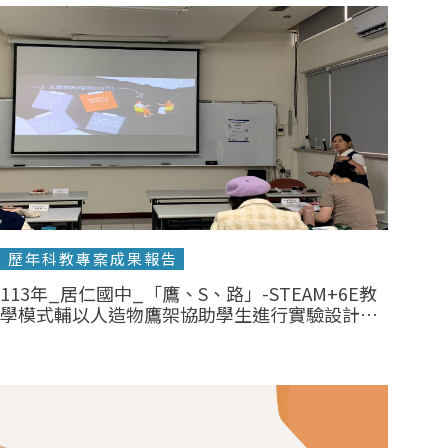
歷年科教專案成果報告
113年_居仁國中_「鷹、S、路」-STEAM+6E教
學模式輔以人造物鷹架協助學生進行實驗設計活
動