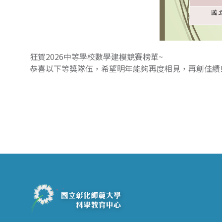
狂賀2026中等學校數學建模競賽榜單~
恭喜以下等獎隊伍，希望明年能夠再度相見，再創佳績