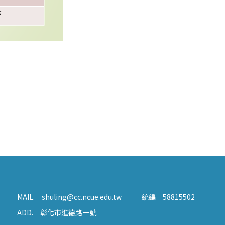
MAIL.
shuling@cc.ncue.edu.tw
統編
58815502
ADD.
彰化市進德路一號