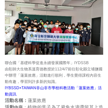
聯合國「基礎科學促進永續發展國際年」IYDSSB
由彰師大生物系溫育德教授於112/4/7前往彰化縣立埔鹽國
中辦理「蓮葉效應」活動進行順利，學生覺得課程內容生
動有趣，學習到許多新的知識。
IYBSSD×TAIWAN非山非市學校科教活動「蓮葉效應」活
動資訊
活動名稱：
蓮葉效應
活動
：植物的葉子為了避免水滴滯留其上造
內容