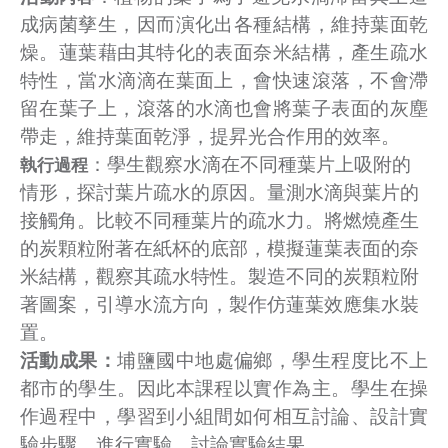
成病菌孳生，因而演化出各種結構，維持葉面乾
燥。蓮葉藉由其特化的表面奈米結構，產生疏水
特性，當水滴滴在葉面上，會快速滾落，不會滯
留在葉子上，滾落的水滴也會將葉子表面的灰塵
帶走，維持葉面乾淨，提昇光合作用的效率。
：學生觀察水滴在不同種葉片上吸附的
執行過程
情形，探討葉片疏水的原因。量測水滴與葉片的
接觸角。比較不同種葉片的疏水力。將燃燒產生
的炭顆粒附著在紙杯的底部，模擬蓮葉表面的奈
米結構，觀察其疏水特性。製造不同的炭顆粒附
著圖案，引導水流方向，製作仿蓮葉效應集水裝
置。
活動成果：
埔鹽國中地處偏鄉，學生程度比不上
都市的學生。因此本課程以實作為主。學生在操
作過程中，學習到小組間如何相互討論、設計實
驗步驟、進行實驗、討論實驗結果。