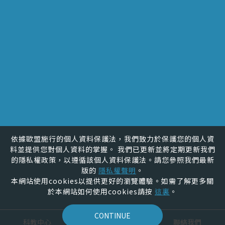
TEL.
(04)723-2105 #3012
FAX.
(04)721-1151
MAIL.
shuling@cc.ncue.edu.tw
ADD.
彰化市進德路一號
統編
58815502
依據歐盟施行的個人資料保護法，我們致力於保護您的個人資
料並提供您對個人資料的掌握。 我們已更新並將定期更新我們
的隱私權政策，以遵循該個人資料保護法。請您參照我們最新
版的
隱私權聲明
。
本網站使用cookies以提供更好的瀏覽體驗。如需了解更多關
於本網站如何使用cookies請按
這裏
。
覺醒設計
CONTINUE
科教中心
最新消息
聯絡我們