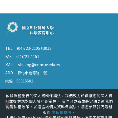
TEL.
(04)723-2105 #3012
FAX.
(04)721-1151
MAIL.
shuling@cc.ncue.edu.tw
ADD.
彰化市進德路一號
統編
58815502
依據歐盟施行的個人資料保護法，我們致力於保護您的個人資
料並提供您對個人資料的掌握。 我們已更新並將定期更新我們
的隱私權政策，以遵循該個人資料保護法。請您參照我們最新
版的
隱私權聲明
。
本網站使用cookies以提供更好的瀏覽體驗。如需了解更多關
Copyright 2026 © 彰化師範大學科學教育中心 All Rights Reserved. 網