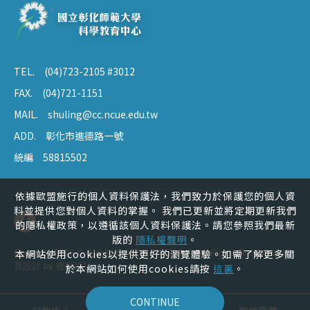
TEL.
(04)723-2105 #3012
FAX.
(04)721-1151
MAIL.
shuling@cc.ncue.edu.tw
ADD.
彰化市進德路一號
統編
58815502
依據歐盟施行的個人資料保護法，我們致力於保護您的個人資
料並提供您對個人資料的掌握。 我們已更新並將定期更新我們
的隱私權政策，以遵循該個人資料保護法。請您參照我們最新
版的
隱私權聲明
。
本網站使用cookies以提供更好的瀏覽體驗。如需了解更多關
Copyright 2026 © 彰化師範大學科學教育中心 All Rights Reserved. 網
頁設計 by
覺醒設計
於本網站如何使用cookies請按
這裏
。
CONTINUE