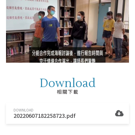
Download
相關下載
DOWNLOAD
20220607182258723.pdf